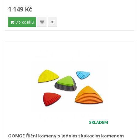
1 149 Kč
Do košíku
SKLADEM
GONGE Říční kameny s jedním skákacím kamenem