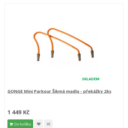
SKLADEM
GONGE Mini Parkour Šikmá madla - překážky 2ks
1 449 Kč
Do košíku