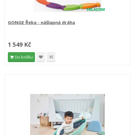
SKLADEM
GONGE Řeka - nášlapná dráha
1 549 Kč
Do košíku