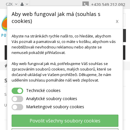
CZK
+420 549 212 092
Aby web fungoval jak má (souhlas s
MŮJ KOŠÍK
cookies)
x
0
Ks /
0 Kč
Abyste na stránkách rychle našli to, co hledáte, abychom
Vás poznali a pamatovali si, co máte v košíku, abychom vás
neobtěžovali nevhodnou reklamou nebo abyste se
KATEGORIE
nemuseli pokaždé přihlašovat.
Aby web fungoval jak má, potřebujeme Váš souhlas se
Gonge
zpracováním souborů cookies, malých souborů, které se
dočasně ukládají ve Vašem prohlížeči. Děkujeme, že nám
SEZNAM PRODUKTŮ VÝROBCE GONGE
udělením souhlasu pomáháte náš web zlepšovat.
Technické cookies
Seřadit podle
Analytické soubory cookies
Ukázat
Marketingové soubory cookies
na stránku
Povolit všechny soubory cookies