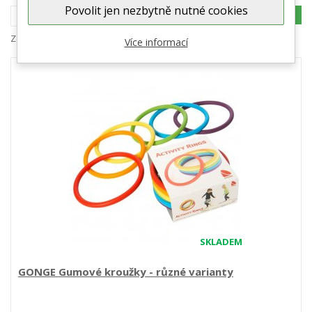
Povolit jen nezbytně nutné cookies
POROVNAT (
0
)
1
2
Zobrazeno 1 – 45 z 58 položek
Více informací
SKLADEM
GONGE Gumové kroužky - různé varianty