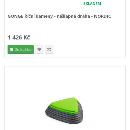
SKLADEM
GONGE Říční kameny - nášlapná dráha - NORDIC
1 426 Kč
Do košíku