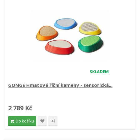
SKLADEM
GONGE Hmatové říční kameny - sensorická...
2 789 Kč
Do košíku