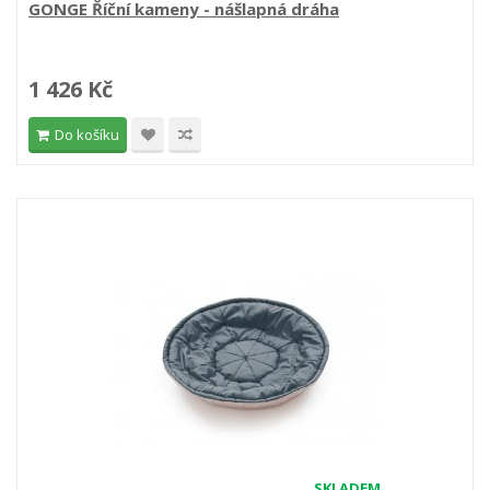
GONGE Říční kameny - nášlapná dráha
1 426 Kč
Do košíku
SKLADEM